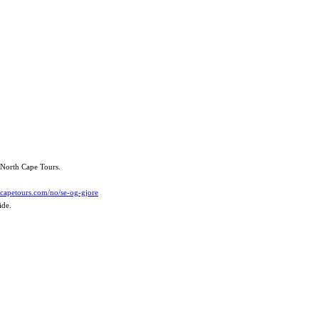
s North Cape Tours.
hcapetours.com/no/se-og-gjore
ide.