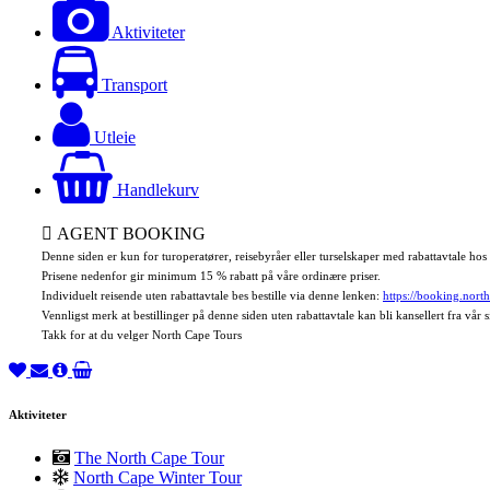
Aktiviteter
Transport
Utleie
Handlekurv
AGENT BOOKING
Denne siden er kun for turoperatører, reisebyråer eller turselskaper med rabattavtale ho
Prisene nedenfor gir minimum 15 % rabatt på våre ordinære priser.
Individuelt reisende uten rabattavtale bes bestille via denne lenken:
https://booking.nort
Vennligst merk at bestillinger på denne siden uten rabattavtale kan bli kansellert fra vår s
Takk for at du velger North Cape Tours
Aktiviteter
The North Cape Tour
North Cape Winter Tour