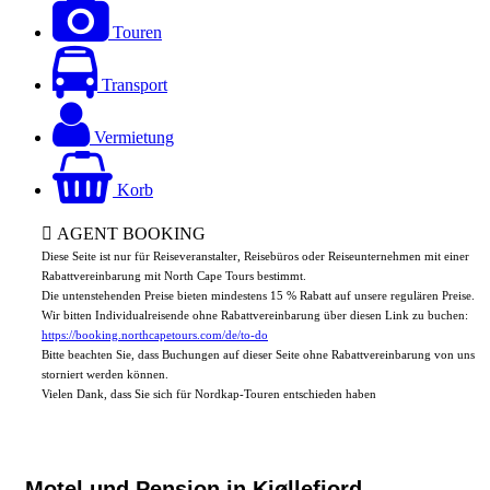
Touren
Transport
Vermietung
Korb
AGENT BOOKING
Diese Seite ist nur für Reiseveranstalter, Reisebüros oder Reiseunternehmen mit einer
Rabattvereinbarung mit North Cape Tours bestimmt.
Die untenstehenden Preise bieten mindestens 15 % Rabatt auf unsere regulären Preise.
Wir bitten Individualreisende ohne Rabattvereinbarung über diesen Link zu buchen:
https://booking.northcapetours.com/de/to-do
Bitte beachten Sie, dass Buchungen auf dieser Seite ohne Rabattvereinbarung von uns
storniert werden können.
Vielen Dank, dass Sie sich für Nordkap-Touren entschieden haben
Motel und Pension in Kjøllefjord,