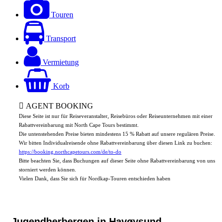
Touren
Transport
Vermietung
Korb
AGENT BOOKING
Diese Seite ist nur für Reiseveranstalter, Reisebüros oder Reiseunternehmen mit einer
Rabattvereinbarung mit North Cape Tours bestimmt.
Die untenstehenden Preise bieten mindestens 15 % Rabatt auf unsere regulären Preise.
Wir bitten Individualreisende ohne Rabattvereinbarung über diesen Link zu buchen:
https://booking.northcapetours.com/de/to-do
Bitte beachten Sie, dass Buchungen auf dieser Seite ohne Rabattvereinbarung von uns
storniert werden können.
Vielen Dank, dass Sie sich für Nordkap-Touren entschieden haben
Jugendherbergen in Havøysund,