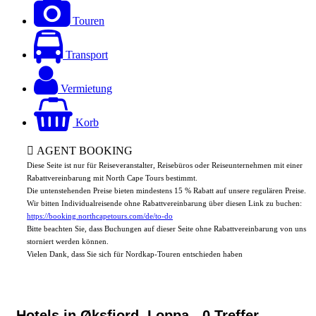
Touren
Transport
Vermietung
Korb
AGENT BOOKING
Diese Seite ist nur für Reiseveranstalter, Reisebüros oder Reiseunternehmen mit einer
Rabattvereinbarung mit North Cape Tours bestimmt.
Die untenstehenden Preise bieten mindestens 15 % Rabatt auf unsere regulären Preise.
Wir bitten Individualreisende ohne Rabattvereinbarung über diesen Link zu buchen:
https://booking.northcapetours.com/de/to-do
Bitte beachten Sie, dass Buchungen auf dieser Seite ohne Rabattvereinbarung von uns
storniert werden können.
Vielen Dank, dass Sie sich für Nordkap-Touren entschieden haben
Hotels in Øksfjord, Loppa
- 0 Treffer