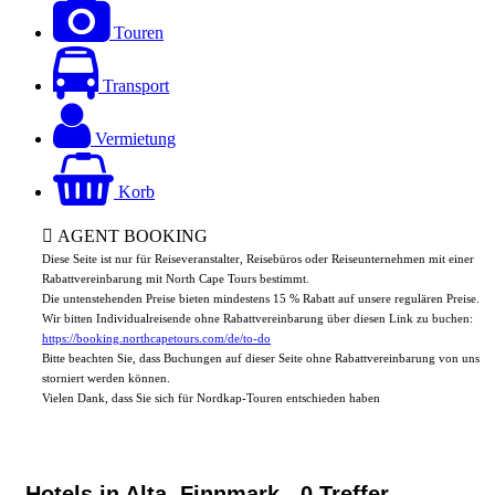
Touren
Transport
Vermietung
Korb
AGENT BOOKING
Diese Seite ist nur für Reiseveranstalter, Reisebüros oder Reiseunternehmen mit einer
Rabattvereinbarung mit North Cape Tours bestimmt.
Die untenstehenden Preise bieten mindestens 15 % Rabatt auf unsere regulären Preise.
Wir bitten Individualreisende ohne Rabattvereinbarung über diesen Link zu buchen:
https://booking.northcapetours.com/de/to-do
Bitte beachten Sie, dass Buchungen auf dieser Seite ohne Rabattvereinbarung von uns
storniert werden können.
Vielen Dank, dass Sie sich für Nordkap-Touren entschieden haben
Hotels in Alta, Finnmark
- 0 Treffer