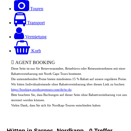
Touren
Transport
Vermietung
Korb
AGENT BOOKING
Diese Seite ist nur für Reiseveranstalter, Reisebüros oder Reiseunternehmen mit einer
Rabattvereinbarung mit North Cape Tours bestimmt.
Die untenstehenden Preise bieten mindestens 15 % Rabatt auf unsere regulären Preise.
Wir bitten Individualreisende ohne Rabattvereinbarung über diesen Link zu buchen:
https://booking.northcapetours.com/de/to-do
Bitte beachten Sie, dass Buchungen auf dieser Seite ohne Rabattvereinbarung von uns
storniert werden können.
Vielen Dank, dass Sie sich für Nordkap-Touren entschieden haben
Hütten in Sarnes, Nordkapp
- 0 Treffer