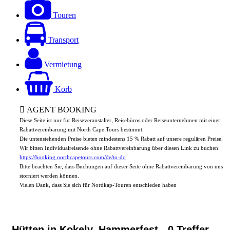
Touren
Transport
Vermietung
Korb
AGENT BOOKING
Diese Seite ist nur für Reiseveranstalter, Reisebüros oder Reiseunternehmen mit einer
Rabattvereinbarung mit North Cape Tours bestimmt.
Die untenstehenden Preise bieten mindestens 15 % Rabatt auf unsere regulären Preise.
Wir bitten Individualreisende ohne Rabattvereinbarung über diesen Link zu buchen:
https://booking.northcapetours.com/de/to-do
Bitte beachten Sie, dass Buchungen auf dieser Seite ohne Rabattvereinbarung von uns
storniert werden können.
Vielen Dank, dass Sie sich für Nordkap-Touren entschieden haben
Hütten in Kokelv, Hammerfest
- 0 Treffer