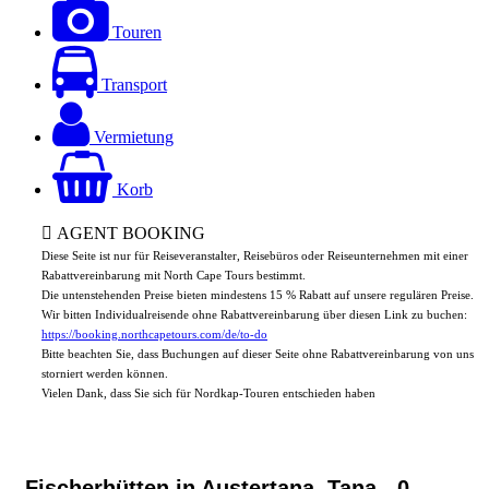
Touren
Transport
Vermietung
Korb
AGENT BOOKING
Diese Seite ist nur für Reiseveranstalter, Reisebüros oder Reiseunternehmen mit einer
Rabattvereinbarung mit North Cape Tours bestimmt.
Die untenstehenden Preise bieten mindestens 15 % Rabatt auf unsere regulären Preise.
Wir bitten Individualreisende ohne Rabattvereinbarung über diesen Link zu buchen:
https://booking.northcapetours.com/de/to-do
Bitte beachten Sie, dass Buchungen auf dieser Seite ohne Rabattvereinbarung von uns
storniert werden können.
Vielen Dank, dass Sie sich für Nordkap-Touren entschieden haben
Fischerhütten in Austertana, Tana
- 0