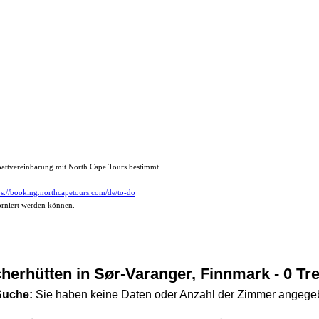
abattvereinbarung mit North Cape Tours bestimmt.
ps://booking.northcapetours.com/de/to-do
torniert werden können.
cherhütten in Sør-Varanger, Finnmark
- 0 Tre
Suche:
Sie haben keine Daten oder Anzahl der Zimmer angeg