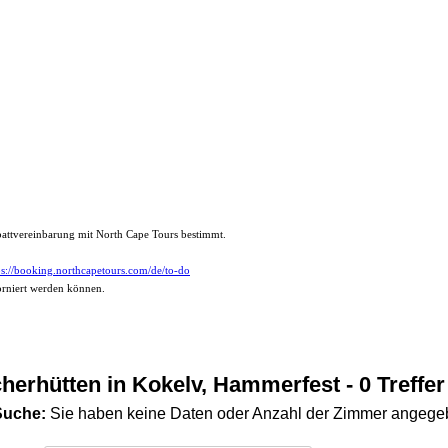
abattvereinbarung mit North Cape Tours bestimmt.
ps://booking.northcapetours.com/de/to-do
torniert werden können.
cherhütten in Kokelv, Hammerfest
- 0 Treffer
Suche:
Sie haben keine Daten oder Anzahl der Zimmer angeg