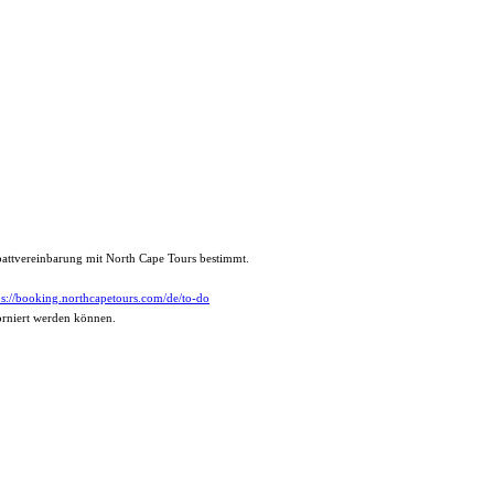
abattvereinbarung mit North Cape Tours bestimmt.
ps://booking.northcapetours.com/de/to-do
torniert werden können.