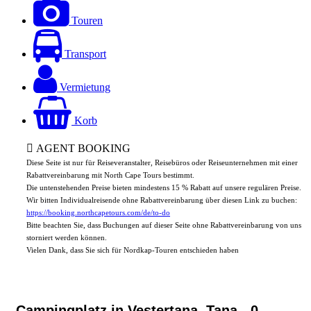
Touren
Transport
Vermietung
Korb
AGENT BOOKING
Diese Seite ist nur für Reiseveranstalter, Reisebüros oder Reiseunternehmen mit einer
Rabattvereinbarung mit North Cape Tours bestimmt.
Die untenstehenden Preise bieten mindestens 15 % Rabatt auf unsere regulären Preise.
Wir bitten Individualreisende ohne Rabattvereinbarung über diesen Link zu buchen:
https://booking.northcapetours.com/de/to-do
Bitte beachten Sie, dass Buchungen auf dieser Seite ohne Rabattvereinbarung von uns
storniert werden können.
Vielen Dank, dass Sie sich für Nordkap-Touren entschieden haben
Campingplatz in Vestertana, Tana
- 0