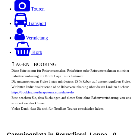
Touren
Transport
Vermietung
Korb
AGENT BOOKING
Diese Seite ist nur für Reiseveranstalter, Reisebüros oder Reiseunternehmen mit einer
Rabattvereinbarung mit North Cape Tours bestimmt.
Die untenstehenden Preise bieten mindestens 15 % Rabatt auf unsere regulären Preise.
Wir bitten Individualreisende ohne Rabattvereinbarung über diesen Link zu buchen:
https://booking.northcapetours.com/de/to-do
Bitte beachten Sie, dass Buchungen auf dieser Seite ohne Rabattvereinbarung von uns
storniert werden können.
Vielen Dank, dass Sie sich für Nordkap-Touren entschieden haben
Campingplatz in Bergsfjord, Loppa
- 0