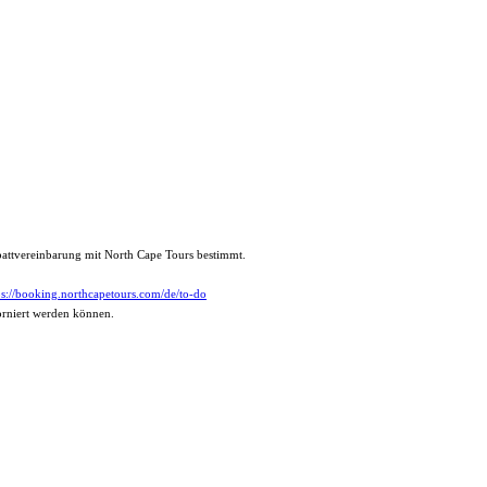
abattvereinbarung mit North Cape Tours bestimmt.
ps://booking.northcapetours.com/de/to-do
torniert werden können.