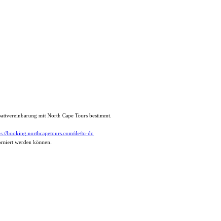
abattvereinbarung mit North Cape Tours bestimmt.
ps://booking.northcapetours.com/de/to-do
torniert werden können.